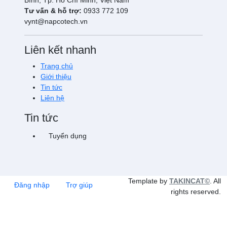
Bình, Tp. Hồ Chí Minh, Việt Nam
Tư vấn & hỗ trợ:
0933 772 109
vynt@napcotech.vn
Liên kết nhanh
Trang chủ
Giới thiệu
Tin tức
Liên hệ
Tin tức
Tuyển dụng
Template by
TAKINCAT©
. All
Đăng nhập
Trợ giúp
rights reserved.