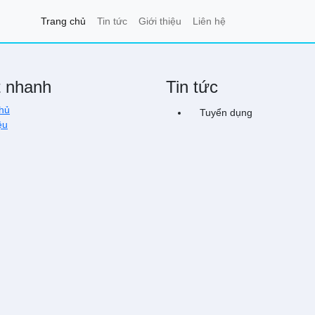
Trang chủ
Tin tức
Giới thiệu
Liên hệ
t nhanh
Tin tức
hủ
Tuyển dụng
ệu