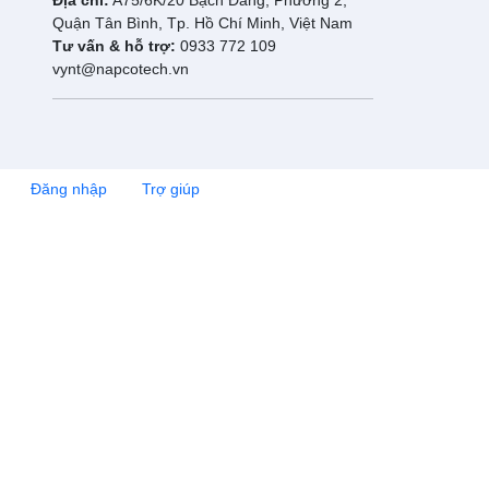
Địa chỉ:
A75/6K/20 Bạch Đằng, Phường 2,
Quận Tân Bình, Tp. Hồ Chí Minh, Việt Nam
Tư vấn & hỗ trợ:
0933 772 109
vynt@napcotech.vn
Đăng nhập
Trợ giúp