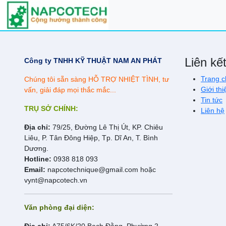
Liên kế
Công ty TNHH KỸ THUẬT NAM AN PHÁT​
Trang c
Chúng tôi sẵn sàng HỖ TRỢ NHIỆT TÌNH, tư
Giới thi
vấn, giải đáp mọi thắc mắc...
Tin tức
TRỤ SỞ CHÍNH:
Liên hệ
Địa chỉ:
79/25, Đường Lê Thị Út, KP. Chiêu
Liêu, P. Tân Đông Hiệp, Tp. Dĩ An, T. Bình
Dương.
Hotline:
0938 818 093
Email:
napcotechnique@gmail.com hoặc
vynt@napcotech.vn
​Văn phòng đại diện: